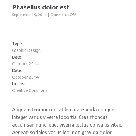
Phasellus dolor est
on
September 19, 2014
Comments Off
Phasellus
dolor
est
Type:
Graphic Design
Date:
October 2014
Date:
October 2014
License:
Creative Commons
Aliquam tempor orci at leo malesuada congue.
Integer varius viverra lobortis. Cras rhoncus
accumsan nunc, eget viverra lectus convallis vitae.
Aenean sodales varius leo, non gravida dolor